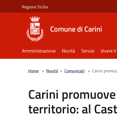
Salta al contenuto principale
Regione Sicilia
Comune di Carini
Amministrazione
Novità
Servizi
Vivere 
Home
>
Novità
>
Comunicati
>
Carini promuov
Carini promuove 
territorio: al Cas