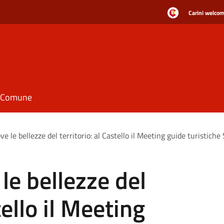
Carini welcome
il Comune
e le bellezze del territorio: al Castello il Meeting guide turistiche S
le bellezze del
tello il Meeting