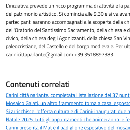
L'iniziativa prevede un ricco programma di attività e la par
del patrimonio artistico. Si comincia alle 9.30 e si va avant
partecipanti saranno accompagnati alla scoperta della c
dell'Oratorio del Santissimo Sacramento, della chiesa e 
civico, della chiesa degli Agonizzanti, della chiesa San V
paleocristiane, del Castello e del borgo medievale. Per ul
carinicittaparlante@gmail.com +39 3518897383.
Contenuti correlati
Carini città parlante, completata l'istallazione dei 37 punt
Mosaico Galati, un altro frammento torna a casa: esposto 
Si arricchisce l'offerta culturale di Carini: inaugurati due
Natale 2025, tutti gli appuntamenti che animeranno le fes
Carini presenta il Mat e il padiglione espositivo del mosa