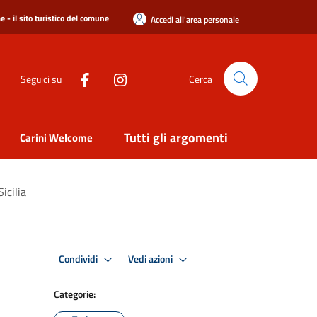
 - il sito turistico del comune
Accedi all'area personale
Seguici su
Cerca
Tutti gli argomenti
Carini Welcome
icilia
Condividi
Vedi azioni
Categorie: