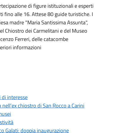
tecipazione di figure istituzionali e esperti
i fino alle 16. Attese 80 guide turistiche. I
hiesa madre "Maria Santissima Assunta",
del Chiostro dei Carmelitani e del Museo
incenzo Ferreri, delle catacombe
teriori informazioni
i di interesse
nell’ex chiostro di San Rocco a Carini
 musei
tività
ico Galati: doppia inaugurazione